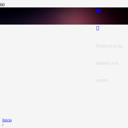
Producto
se ha
añadido a tu
carrito.
Inicio
/