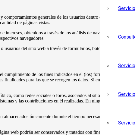
Servici
 y comportamientos generales de los usuarios dentro de un sitio web, pe
 cantidad de páginas vistas.
e intereses, obtenidos a través de los análisis de navegación, remarket
Consult
respectivos navegadores.
s o usuarios del sitio web a través de formularios, botones de selección 
Servici
el cumplimiento de los fines indicados en el (los) formulario (s) corres
lidades para las que se recogen los datos. Si en algún caso llegara a
Servici
l público, como redes sociales o foros, asociados al sitio www.SOINDUS.
 sistemas y las contribuciones en él realizadas. En ningún caso esto
macenados únicamente durante el tiempo necesario para garantizar la p
Servici
página web podrán ser conservados y tratados con fines estadísticos, siem