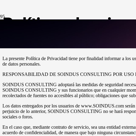
Políticas de priva
Política de Privacidad y Protección de Datos Personales
La presente Política de Privacidad tiene por finalidad informar a los u
de datos personales.
RESPONSABILIDAD DE SOINDUS CONSULTING POR USO 
SOINDUS CONSULTING adoptará las medidas de seguridad necesarias p
SOINDUS CONSULTING y sus funcionarios que en cualquier momento pu
recolectados de fuentes no accesibles al público; obligaciones que
Los datos entregados por los usuarios de www.SOINDUS.com serán a
perjuicio de lo anterior, SOINDUS CONSULTING no se hará responsable
sociales o foros.
En el caso que, mediante contrato de servicio, sea una entidad e
acuerdo de confidencialidad, de manera que bajo ninguna circunstancia 