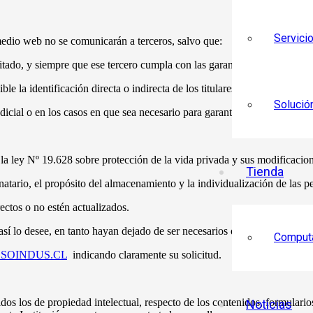
Servici
o web no se comunicarán a terceros, salvo que:
itado, y siempre que ese tercero cumpla con las garantías necesarias sob
e la identificación directa o indirecta de los titulares de dichos datos.
Solució
cial o en los casos en que sea necesario para garantizar la seguridad na
a ley Nº 19.628 sobre protección de la vida privada y sus modificacione
Tienda
inatario, el propósito del almacenamiento y la individualización de las 
ectos o no estén actualizados.
sí lo desee, en tanto hayan dejado de ser necesarios o pertinentes para l
Comput
SOINDUS.CL
indicando claramente su solicitud.
os de propiedad intelectual, respecto de los contenidos, formularios
Noticias