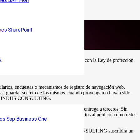
nes SAP Fiori
nes SharePoint
k
de
www.SOINDUS.com
, en cumplimiento con la Ley de protección
arios, encuestas o mecanismos de registro de navegación web.
a guardar secreto de los mismos, cuando provengan o hayan sido
s con SOINDUS CONSULTING.
vitando usos indebidos, alteración o entrega a terceros. Sin
egados por sus titulares en espacios abiertos al público, como redes
os Sap Business One
n a través de www.SOINDUS.com, SOINDUS CONSULTING suscribirá un
sonales de los usuarios a terceros.