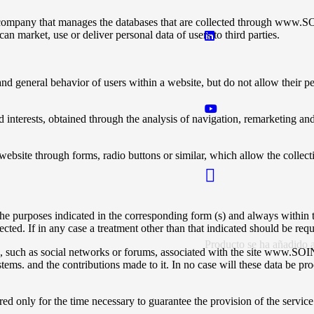
ntity or company that manages the databases that are collected throu
n market, use or deliver personal data of users to third parties.
and general behavior of users within a website, but do not allow their per
 interests, obtained through the analysis of navigation, remarketing an
he website through forms, radio buttons or similar, which allow the collec
t of the purposes indicated in the corresponding form (s) and always 
ected. If in any case a treatment other than that indicated should be re
Producto
se ha añadido a 
c, such as social networks or forums, associated with the site www.SOIN
systems. and the contributions made to it. In no case will these dat
nly for the time necessary to guarantee the provision of the service o