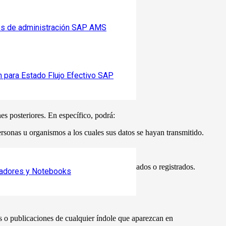
os de administración SAP AMS
re protección de datos.
n para Estado Flujo Efectivo SAP
cional o el interés público.
s posteriores. En específico, podrá:
personas u organismos a los cuales sus datos se hayan transmitido.
a finalidad para la cual hubieran sido recabados o registrados.
adores y Notebooks
 o publicaciones de cualquier índole que aparezcan en