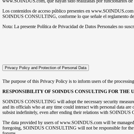
www.SOINDUS.com, que hayan sido realizadas por funcionarios de esta
Los contenidos de acceso público presentes en www.SOINDUS.com pueden
SOINDUS CONSULTING, conforme lo que señale el reglamento de li
Nota: La presente Política de Privacidad de Datos Personales no s
Privacy Policy and Protection of Personal Data
The purpose of this Privacy Policy is to inform users of the proces
RESPONSIBILITY OF SOINDUS CONSULTING FOR THE 
SOINDUS CONSULTING will adopt the necessary security measures t
and its officials who at any time could interact with personal data ar
subsist indefinitely, even after ending their relations with SOIN
The data provided by users of www.SOINDUS.com will be managed ex
foregoing, SOINDUS CONSULTING will not be responsible for the use t
forums.