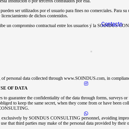
 Institución o por terceros contratados por ella.
 ser utilizados por el usuario para fines no comerciales. Para su util
cenciamiento de dichos contenidos.
Contacto
uscribe un compromiso contractual entre los usuarios y la SOINDUS C
sing of personal data collected through www.SOINDUS.com, in complian
USE OF DATA
o guarantee the confidentiality of the data through forms, surve
e obliged to keep the same secret, when they come from or have been colle
DUS CONSULTING.
clusively by SOINDUS CONSULTING personnel, avoiding improper use,
hat third parties may make of the personal data provided by their own