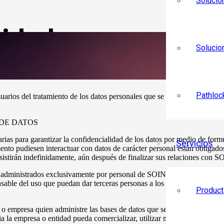
Solucio
cidad
Solucio
Pathloc
suarios del tratamiento de los datos personales que se recogen a través 
DE DATOS
ara garantizar la confidencialidad de los datos por medio de formul
Servicios
diesen interactuar con datos de carácter personal están obligados 
 subsistirán indefinidamente, aún después de finalizar sus relacione
dministrados exclusivamente por personal de SOINDUS CONSULTING, e
 del uso que puedan dar terceras personas a los datos personales entr
Product
xterna o empresa quien administre las bases de datos que se recoge
la empresa o entidad pueda comercializar, utilizar ni entregar datos per