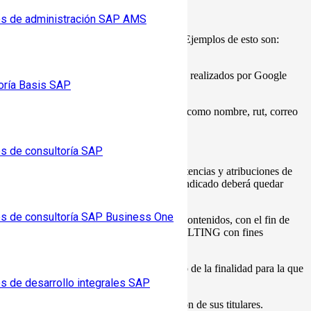
os de administración SAP AMS
ro no permiten su identificación personal. Ejemplos de esto son:
ing y de funciones de informes publicitarios realizados por Google
oría Basis SAP
o afines, que permitan recolectar datos tales como nombre, rut, correo
os de consultoría SAP
pondiente (s) y siempre dentro de las competencias y atribuciones de
 requerirse un tratamiento distinto de lo indicado deberá quedar
os de consultoría SAP Business One
com, serán almacenados junto al resto de contenidos, con el fin de
s datos serán tratados por la SOINDUS CONSULTING con fines
restación del servicio o el cumplimiento de la finalidad para la que
os de desarrollo integrales SAP
pre y cuando sea imposible la identificación de sus titulares.