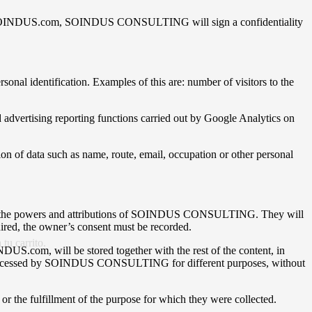
gh www.SOINDUS.com, SOINDUS CONSULTING will sign a confidentiality
sonal identification. Examples of this are: number of visitors to the
d advertising reporting functions carried out by Google Analytics on
tion of data such as name, route, email, occupation or other personal
within the powers and attributions of SOINDUS CONSULTING. They will
quired, the owner’s consent must be recorded.
tu carrito.
DUS.com, will be stored together with the rest of the content, in
a be processed by SOINDUS CONSULTING for different purposes, without
r the fulfillment of the purpose for which they were collected.